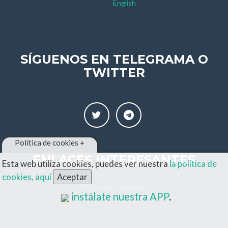
English
SÍGUENOS EN TELEGRAMA O
TWITTER
Política de cookies +
ENLACES INTERESANTES
Esta web utiliza cookies, puedes ver nuestra
la política de
cookies, aquí
Aceptar
Política de privacidad
instálate nuestra APP
.